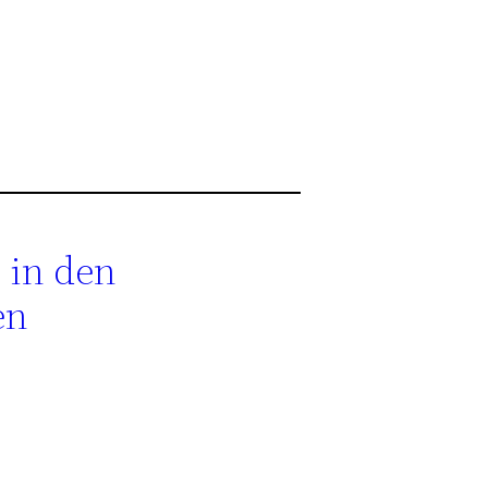
 in den
en