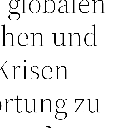
 globalen
chen und
Krisen
rtung zu