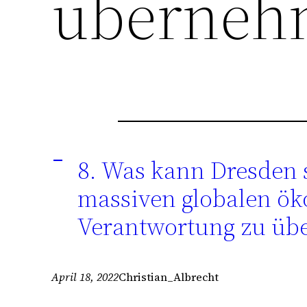
überneh
8. Was kann Dresden s
A
massiven globalen ök
Verantwortung zu ü
April 18, 2022
Christian_Albrecht