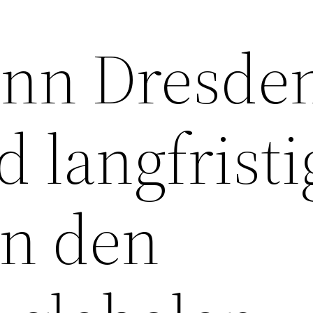
ann Dresde
d langfristi
in den