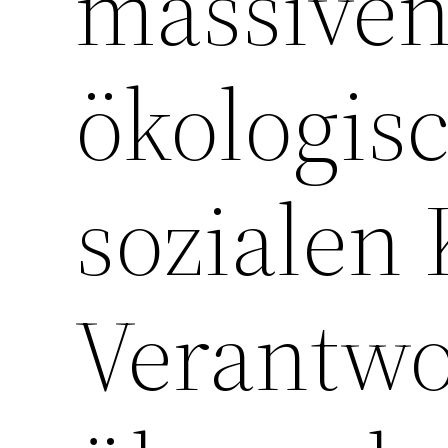
massiven
ökologis
sozialen 
Verantwo