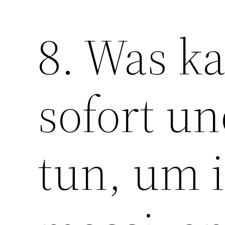
8. Was k
sofort un
tun, um 