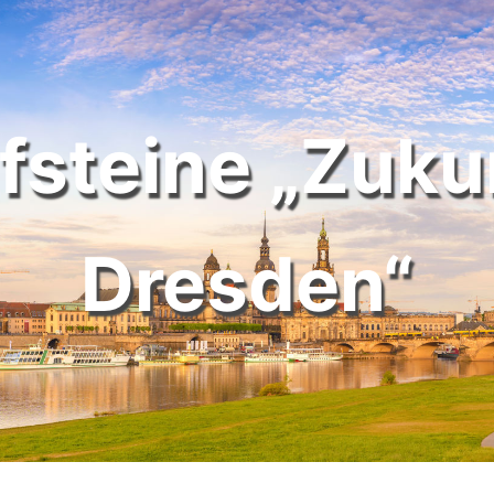
fsteine „Zuku
Dresden“