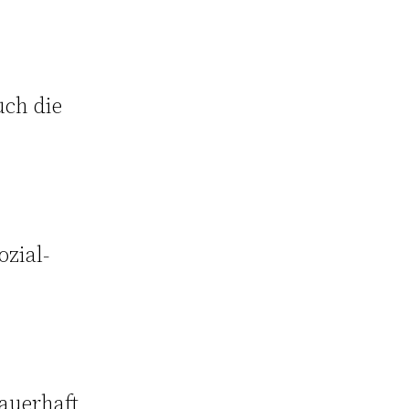
uch die
ozial-
dauerhaft